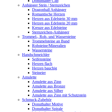
Donuthalter Clip
Anhänger Stein / Sternzeichen
Dragonball Anhänger
Romantische Herzen
Herzen aus Edelstein 30 mm
Herzen aus Edelstein 20 mm
Kreuze aus Edelsteine
Sternzeichen-Anhänger
Trommel-, Roh- und Wassersteine
Trommelsteine an Band
Rohsteine/Mineralien
Wassersteine
Handschmeichler
Seifensteine
Herzen flach
Herzen bauchig
Steineier
Amulette
Amulette aus Zinn
Amulette aus Bronze
Amulette aus Silber
Amulette aus Zinn mit Schutzstein
Schmuck-Zubehör
Donuthalter Motive
Donuthalter Spirale