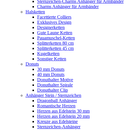
Sternzeichen-Charms Anhänger für Armbänder
Charms Anhänger für Armbänder
Halsketten
Facettierte Colliers
Exklusives Design
Designerketten
Gute Laune Ketten
Pauamuschel-Ketten
Splitterketten 80 cm
Splitterketten 45 cm
Kugelketten
Sonstige Ketten
Donuts
30 mm Donuts
40 mm Donuts
Donuthalter Motive
Donuthalter Spirale
Donuthalter Clip
Anhänger Stein / Sternzeichen
Dragonball Anhänger
Romantische Herzen
Herzen aus Edelstein 30 mm
Herzen aus Edelstein 20 mm
Kreuze aus Edelsteine
Sternzeichen-Anhänger