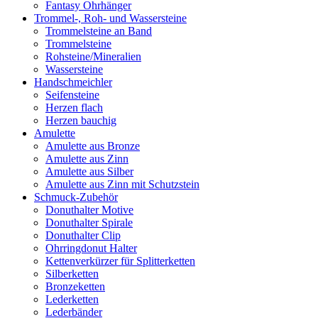
Fantasy Ohrhänger
Trommel-, Roh- und Wassersteine
Trommelsteine an Band
Trommelsteine
Rohsteine/Mineralien
Wassersteine
Handschmeichler
Seifensteine
Herzen flach
Herzen bauchig
Amulette
Amulette aus Bronze
Amulette aus Zinn
Amulette aus Silber
Amulette aus Zinn mit Schutzstein
Schmuck-Zubehör
Donuthalter Motive
Donuthalter Spirale
Donuthalter Clip
Ohrringdonut Halter
Kettenverkürzer für Splitterketten
Silberketten
Bronzeketten
Lederketten
Lederbänder