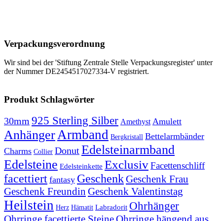
Verpackungsverordnung
Wir sind bei der 'Stiftung Zentrale Stelle Verpackungsregister' unter
der Nummer DE2454517027334-V registriert.
Produkt Schlagwörter
925 Sterling Silber
30mm
Amulett
Amethyst
Armband
Anhänger
Bettelarmbänder
Bergkristall
Edelsteinarmband
Donut
Charms
Collier
Edelsteine
Exclusiv
Facettenschliff
Edelsteinkette
facettiert
Geschenk
Geschenk Frau
fantasy
Geschenk Freundin
Geschenk Valentinstag
Heilstein
Ohrhänger
Labradorit
Hämatit
Herz
Ohrringe facettierte Steine
Ohrringe hängend aus