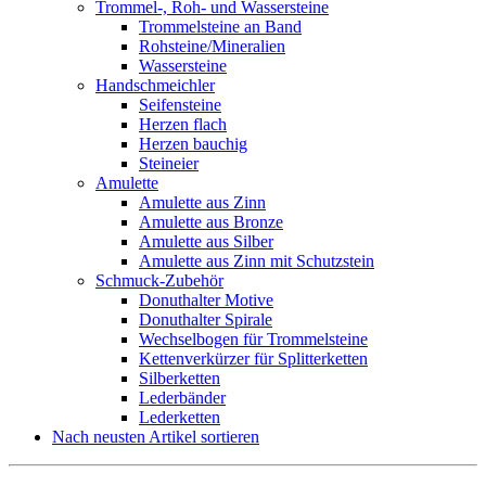
Trommel-, Roh- und Wassersteine
Trommelsteine an Band
Rohsteine/Mineralien
Wassersteine
Handschmeichler
Seifensteine
Herzen flach
Herzen bauchig
Steineier
Amulette
Amulette aus Zinn
Amulette aus Bronze
Amulette aus Silber
Amulette aus Zinn mit Schutzstein
Schmuck-Zubehör
Donuthalter Motive
Donuthalter Spirale
Wechselbogen für Trommelsteine
Kettenverkürzer für Splitterketten
Silberketten
Lederbänder
Lederketten
Nach neusten Artikel sortieren