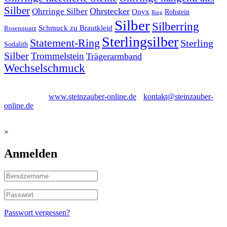
Silber
Ohrstecker
Ohrringe Silber
Onyx
Rohstein
Ring
Silber
Silberring
Schmuck zu Brautkleid
Rosenquarz
Sterlingsilber
Statement-Ring
Sterling
Sodalith
Silber
Trommelstein
Trägerarmband
Wechselschmuck
Steinzauber® - Schmuck aus edlem Stein • Querstraße 6, 56479
Westernohe •
www.steinzauber-online.de
•
kontakt@steinzauber-
online.de
• Telf. 015773595359
×
Anmelden
Passwort vergessen?